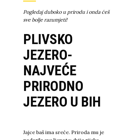
Pogledaj duboko u prirodu i onda ćeš
sve bolje razumjeti!
PLIVSKO
JEZERO-
NAJVEĆE
PRIRODNO
JEZERO U BIH
Jajce baš ima sreće. Priroda mu je
podarila sve ljepote: dvije rijeke,