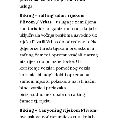
usluga.
Biking – rafting safari rijekom
Plivom / Vrbas
– usluga je zamišljena
kao turistički organizirana tura koja bi
uključivala vožnju biciklima uzvodno uz
rijeku Plivu ili Vrbas do određene točke
gdje bi se turisti tijekom prelaskom u
rafting čamce i opremu vraćali natrag
niz rijeku do polazne točke. Uz
korištenje vozila i pomoćnog vozila
korisnici bi mogli dobiti opremu na
samom mjestu polaska, a na isti način
bi se izvršio i prelazak s
bicikla,odnosno obale na rafting
čamce tj. rijeku.
Biking – Canyoning rijekom Plivom
–
ova usluga podrazumijeva rutu koja bi