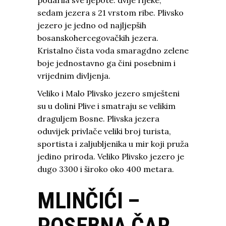
sedam jezera s 21 vrstom ribe. Plivsko
jezero je jedno od najljepših
bosanskohercegovačkih jezera.
Kristalno čista voda smaragdno zelene
boje jednostavno ga čini posebnim i
vrijednim divljenja.
Veliko i Malo Plivsko jezero smješteni
su u dolini Plive i smatraju se velikim
draguljem Bosne. Plivska jezera
oduvijek privlače veliki broj turista,
sportista i zaljubljenika u mir koji pruža
jedino priroda. Veliko Plivsko jezero je
dugo 3300 i široko oko 400 metara.
MLINČIĆI –
POSEBNA ČAR