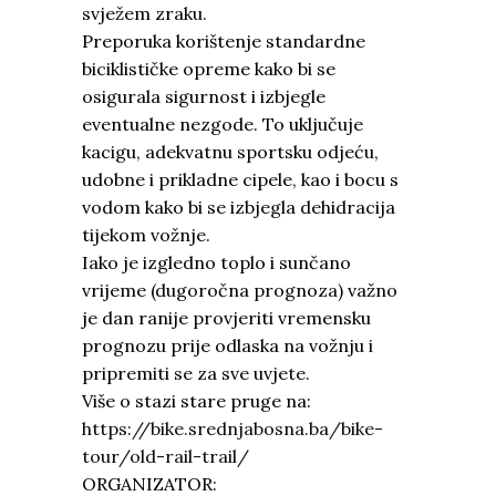
svježem zraku.
Preporuka korištenje standardne
biciklističke opreme kako bi se
osigurala sigurnost i izbjegle
eventualne nezgode. To uključuje
kacigu, adekvatnu sportsku odjeću,
udobne i prikladne cipele, kao i bocu s
vodom kako bi se izbjegla dehidracija
tijekom vožnje.
Iako je izgledno toplo i sunčano
vrijeme (dugoročna prognoza) važno
je dan ranije provjeriti vremensku
prognozu prije odlaska na vožnju i
pripremiti se za sve uvjete.
Više o stazi stare pruge na:
https://bike.srednjabosna.ba/bike-
tour/old-rail-trail/
ORGANIZATOR: