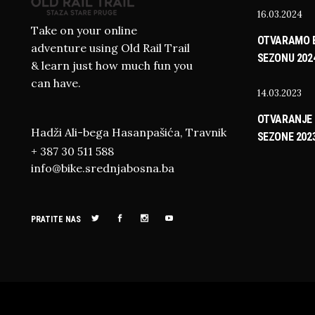
16.03.2024
Take on your online
OTVARAMO B
adventure using Old Rail Trail
SEZONU 202
& learn just how much fun you
can have.
14.03.2023
OTVARANJE 
Hadži Ali-bega Hasanpašića, Travnik
SEZONE 202
+ 387 30 511 588
info@bike.srednjabosna.ba
PRATITE NAS