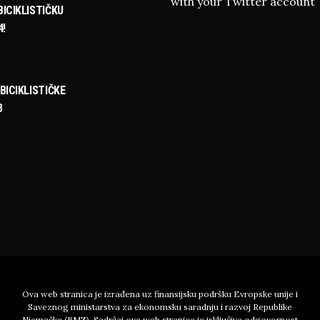
with your Twitter account
ICIKLISTIČKU
4!
BICIKLISTIČKE
3
Ova web stranica je izrađena uz finansijsku podršku Evropske unije i
Saveznog ministarstva za ekonomsku saradnju i razvoj Republike
Njemačke (BMZ). Sadržaj ove web stranice je isključiva odgovornost