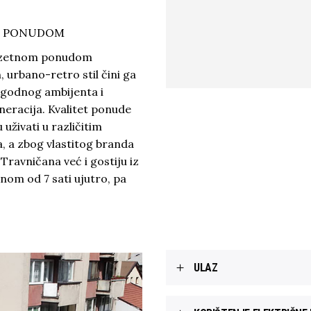
OM PONUDOM
izuzetnom ponudom
 urbano-retro stil čini ga
 ugodnog ambijenta i
neracija. Kvalitet ponude
uživati u različitim
a, a zbog vlastitog branda
Travničana već i gostiju iz
om od 7 sati ujutro, pa
ULAZ