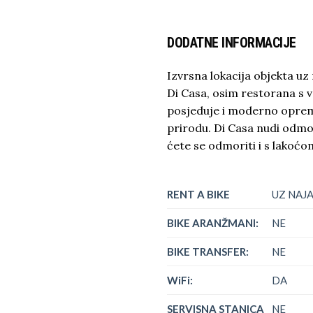
DODATNE INFORMACIJE
Izvrsna lokacija objekta uz 
Di Casa, osim restorana s 
posjeduje i moderno opre
prirodu. Di Casa nudi odmor
ćete se odmoriti i s lakoćom
RENT A BIKE
UZ NAJ
BIKE ARANŽMANI:
NE
BIKE TRANSFER:
NE
WiFi:
DA
SERVISNA STANICA
NE