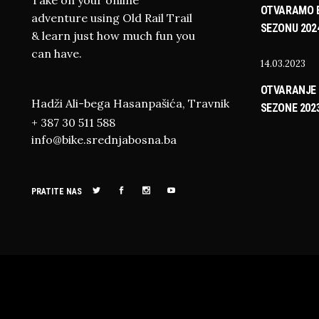
Take on your online
OTVARAMO B
adventure using Old Rail Trail
SEZONU 202
& learn just how much fun you
can have.
14.03.2023
OTVARANJE 
Hadži Ali-bega Hasanpašića, Travnik
SEZONE 202
+ 387 30 511 588
info@bike.srednjabosna.ba
PRATITE NAS