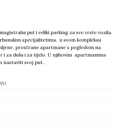
magistralni put i veliki parking za sve vrste vozila.
vrhunskim specijalitetima, u svom kompleksu
mljene, prostrane apartmane s pogledom na
 i za dušu i za tijelo. U njihovim apartmanima
 nastaviti svoj put..
AVU