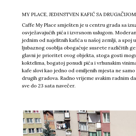
MY PLACE, JEDINSTVEN KAFIĆ SA DRUGAČIJ
Caffe My Place smješten je u centru grada sa 
osvježavajućih pića i izvrsnom uslugom. Moderan,
jednim od najelitnih kafića u našoj zemlji, a spoj
ljubaznog osoblja obogaćuje susrete različitih ge
glavni je prioritet ovog objekta, stoga gosti mogu 
koktelima, bogatoj ponudi pića i vrhunskim vinim
kafe slovi kao jedno od omiljenih mjesta ne samo 
drugih gradova. Radno vrijeme svakim radnim dan
sve do 23 sata navečer.