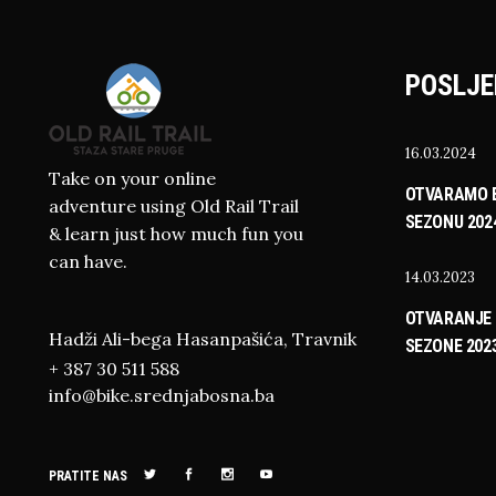
POSLJE
16.03.2024
Take on your online
OTVARAMO B
adventure using Old Rail Trail
SEZONU 202
& learn just how much fun you
can have.
14.03.2023
OTVARANJE 
Hadži Ali-bega Hasanpašića, Travnik
SEZONE 202
+ 387 30 511 588
info@bike.srednjabosna.ba
PRATITE NAS