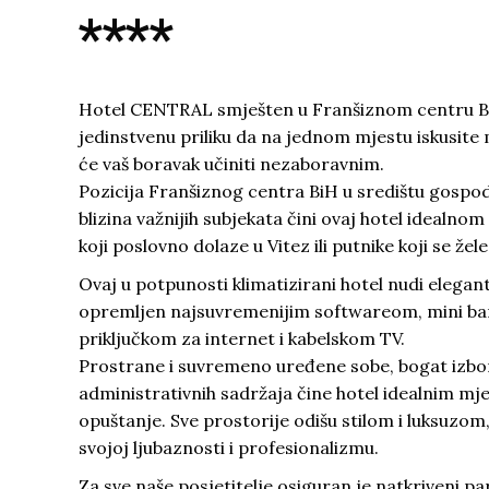
****
Hotel CENTRAL smješten u Franšiznom centru Bi
jedinstvenu priliku da na jednom mjestu iskusite
će vaš boravak učiniti nezaboravnim.
Pozicija Franšiznog centra BiH u središtu gospo
blizina važnijih subjekata čini ovaj hotel idealno
koji poslovno dolaze u Vitez ili putnike koji se že
Ovaj u potpunosti klimatizirani hotel nudi elegant
opremljen najsuvremenijim softwareom, mini ba
priključkom za internet i kabelskom TV.
Prostrane i suvremeno uređene sobe, bogat izbor 
administrativnih sadržaja čine hotel idealnim mj
opuštanje. Sve prostorije odišu stilom i luksuzom
svojoj ljubaznosti i profesionalizmu.
Za sve naše posjetitelje osiguran je natkriveni pa