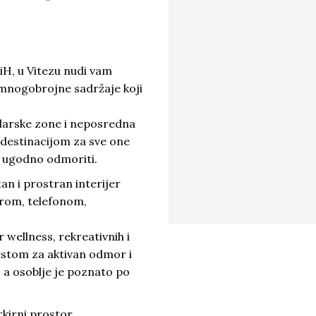
H, u Vitezu nudi vam
 mnogobrojne sadržaje koji
darske zone i neposredna
m destinacijom za sve one
le ugodno odmoriti.
an i prostran interijer
rom, telefonom,
wellness, rekreativnih i
estom za aktivan odmor i
, a osoblje je poznato po
rkirni prostor.