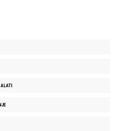
 ALATI
NJE