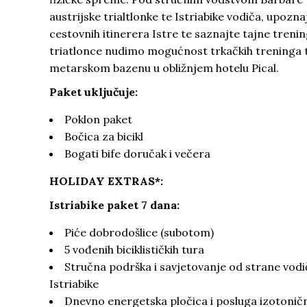
austrijske trialtlonke te Istriabike vodiča, upozna
cestovnih itinerera Istre te saznajte tajne treni
triatlonce nudimo mogućnost trkačkih treninga t
metarskom bazenu u obližnjem hotelu Pical.
Paket uključuje:
Poklon paket
Bočica za bicikl
Bogati bife doručak i večera
HOLIDAY EXTRAS*:
Istriabike paket 7 dana:
Piće dobrodošlice (subotom)
5 vođenih biciklističkih tura
Stručna podrška i savjetovanje od strane vodi
Istriabike
Dnevno energetska pločica i posluga izotonič