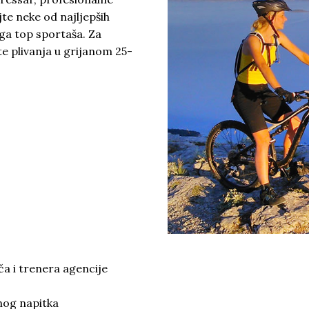
jte neke od najljepših
nga top sportaša. Za
e plivanja u grijanom 25-
ča i trenera agencije
nog napitka