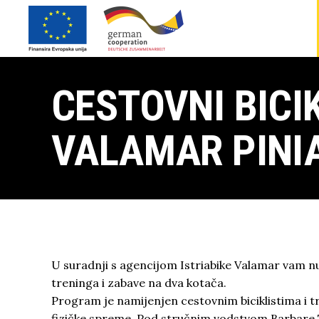
CESTOVNI BICI
VALAMAR PINI
U suradnji s agencijom Istriabike Valamar vam n
treninga i zabave na dva kotača.
Program je namijenjen cestovnim biciklistima i tr
fizičke spreme. Pod stručnim vodstvom Barbare 