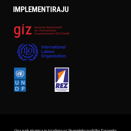
IMPLEMENTIRAJU
Ova web stranica je izrađena uz finansijsku podršku Evropske