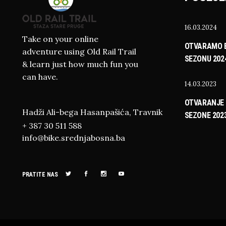
16.03.2024
Take on your online
OTVARAMO B
adventure using Old Rail Trail
SEZONU 202
& learn just how much fun you
can have.
14.03.2023
OTVARANJE 
Hadži Ali-bega Hasanpašića, Travnik
SEZONE 202
+ 387 30 511 588
info@bike.srednjabosna.ba
PRATITE NAS